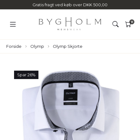
Gratis fragt ved køb over DKK 500,00
0
Forside
Olymp
Olymp Skjorte
Spar 26%