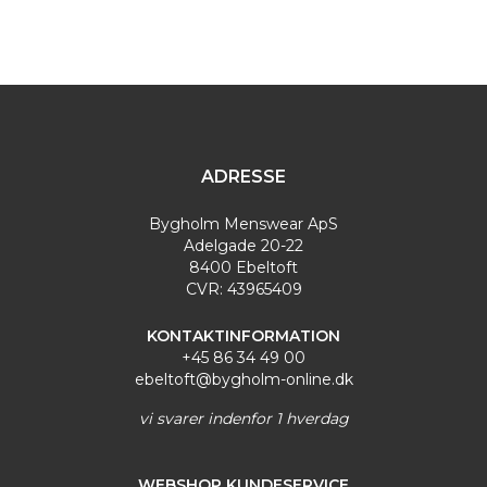
udviklet deres egen strygefri kvalitet, som får de
manchetter og stolpe
varmeste anbefalinger. Bygholm Menswear forhandler et
bredt udvalg af skjorter fra Olymp i forskellige pasformer
og med varierende armlængde.
Olymp Skjorter
|
O
lymp Kortærmede Skjorter
|
Olymp Super Slim
Fit
|
Olymp Slim Fit
|
Olymp Modern Fit
|
Olymp Comfort Fit
ADRESSE
Bygholm Menswear ApS
Adelgade 20-22
8400 Ebeltoft
CVR: 43965409
KONTAKTINFORMATION
+45 86 34 49 00
ebeltoft@bygholm-online.dk
vi svarer indenfor 1 hverdag
WEBSHOP KUNDESERVICE