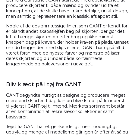
Bernard Gantacher. GANT startede med udelukkende at
producere skjorter til både mænd og kvinder ud fra et
koncept om, at de skulle have lækre detaljer, unikt design,
men samtidig repræsentere en klassisk, afslappet stil.
Nogle af de designmæssige linjer, som GANT er kendt for,
er blandt andet skabssløjfen bag på skjorten, der gør det
let at hænge skjorten op efter brug og ikke mindst
knappen bag på kraven, der holder kraven på plads, uanset
om du bruger den med slips eller ej. GANT har også altid
været foran med de nyeste farver og mønstre på især
deres skjorter, og du finder både kortærmede,
langærmede og poloversioner i udvalget.
Bliv klædt på i tøj fra GANT
GANT begyndte hurtigt at designe og producere meget
mere end skjorter. I dag kan du blive klædt på fra inderst
til yderst i GANT-tøj til mænd. Mærkets sortiment består
af en kombination af lækre sæsonkollektioner samt
basisvarer.
Tøjet fra GANT har et genkendeligt men moderigtigt
udtryk, og mange af modellerne går igen år efter år, så du