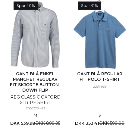
Spar 40%
Spar 41%
GANT BLÅ ENKEL
GANT BLÅ REGULAR
MANCHET REGULAR
FIT POLO T-SHIRT
FIT SKJORTE BUTTON-
2201-906
DOWN FLIP
REG CLASSIC OXFORD
STRIPE SHIRT
3000230-423
M
S
DKK 539,98
DKK 899,95
DKK 353,41
DKK 599,00