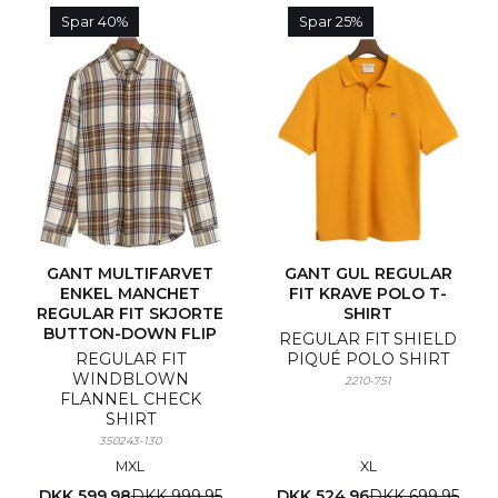
Spar 40%
Spar 25%
GANT MULTIFARVET
GANT GUL REGULAR
ENKEL MANCHET
FIT KRAVE POLO T-
REGULAR FIT SKJORTE
SHIRT
BUTTON-DOWN FLIP
REGULAR FIT SHIELD
REGULAR FIT
PIQUÉ POLO SHIRT
WINDBLOWN
2210-751
FLANNEL CHECK
SHIRT
350243-130
M
XL
XL
DKK 599,98
DKK 999,95
DKK 524,96
DKK 699,95