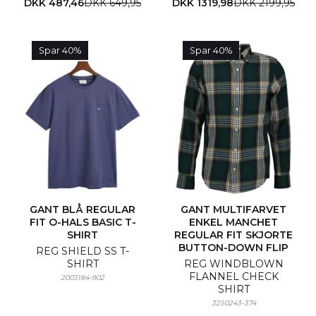
DKK 487,46
DKK 649,95
DKK 1319,98
DKK 2199,95
Spar 40%
Spar 40%
GANT BLÅ REGULAR
GANT MULTIFARVET
FIT O-HALS BASIC T-
ENKEL MANCHET
SHIRT
REGULAR FIT SKJORTE
BUTTON-DOWN FLIP
REG SHIELD SS T-
SHIRT
REG WINDBLOWN
FLANNEL CHECK
2003184-902
SHIRT
3250243-374