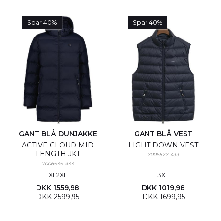
Spar 40%
Spar 40%
GANT BLÅ DUNJAKKE
GANT BLÅ VEST
ACTIVE CLOUD MID
LIGHT DOWN VEST
LENGTH JKT
7006527-433
7006535-433
XL
2XL
3XL
DKK 1559,98
DKK 1019,98
DKK 2599,95
DKK 1699,95