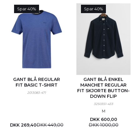
Spar 40%
Spar 40%
GANT BLÅ REGULAR
GANT BLÅ ENKEL
FIT BASIC T-SHIRT
MANCHET REGULAR
FIT SKJORTE BUTTON-
2013083-471
DOWN FLIP
3250351-433
M
DKK 600,00
DKK 269,40
DKK 449,00
DKK 1000,00