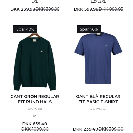
L
XL
L
2XL
3XL
DKK 239,98
DKK 399,95
DKK 599,98
DKK 999,95
Spar 40%
Spar 40%
GANT GRØN REGULAR
GANT BLÅ REGULAR
FIT RUND HALS
FIT BASIC T-SHIRT
87211-374
2003184-401
M
DKK 659,40
DKK 1099,00
DKK 239,40
DKK 399,00