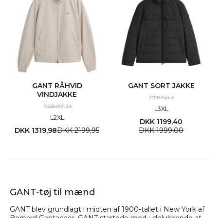
GANT RÅHVID
GANT SORT JAKKE
VINDJAKKE
7006344-5
7006493-34
L
3XL
L
2XL
DKK 1199,40
DKK 1319,98
DKK 2199,95
DKK 1999,00
GANT-tøj til mænd
GANT blev grundlagt i midten af 1900-tallet i New York af