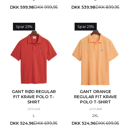
DKK 599,98
DKK 999,95
DKK 539,98
DKK 899,95
Spar 25%
Spar 25%
GANT RØD REGULAR
GANT ORANGE
FIT KRAVE POLO T-
REGULAR FIT KRAVE
SHIRT
POLO T-SHIRT
2210-643
2210-848
L
2XL
DKK 524,96
DKK 699,95
DKK 524,96
DKK 699,95