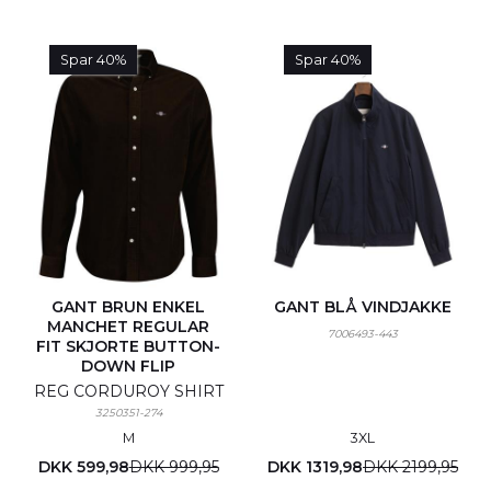
Spar 40%
Spar 40%
GANT BRUN ENKEL
GANT BLÅ VINDJAKKE
MANCHET REGULAR
7006493-443
FIT SKJORTE BUTTON-
DOWN FLIP
REG CORDUROY SHIRT
3250351-274
M
3XL
DKK 599,98
DKK 999,95
DKK 1319,98
DKK 2199,95