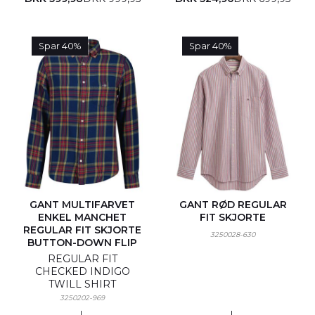
Spar 40%
Spar 40%
GANT MULTIFARVET
GANT RØD REGULAR
ENKEL MANCHET
FIT SKJORTE
REGULAR FIT SKJORTE
3250028-630
BUTTON-DOWN FLIP
REGULAR FIT
CHECKED INDIGO
TWILL SHIRT
3250202-969
L
L