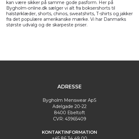
kan være sikker på samme gode pasform. Her på
Bygholm-online.dk sælger vi alt fra boksershorts til
halstørklæder, shorts, chinos, sweatshirts, T-shirts og jakker
fra det populære amerikanske mærke. Vi har Danmarks
største udvalg og de skarpeste priser.
ADRESSE
Bygholm Menswear ApS
Adelgade 20-22
8400 Ebeltoft
CVR: 43965409
KONTAKTINFORMATION
+45 86 34 49 00