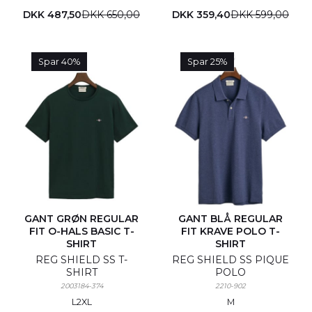
DKK 487,50
DKK 650,00
DKK 359,40
DKK 599,00
Spar 40%
Spar 25%
GANT GRØN REGULAR
GANT BLÅ REGULAR
FIT O-HALS BASIC T-
FIT KRAVE POLO T-
SHIRT
SHIRT
REG SHIELD SS T-
REG SHIELD SS PIQUE
SHIRT
POLO
2003184-374
2210-902
L
2XL
M