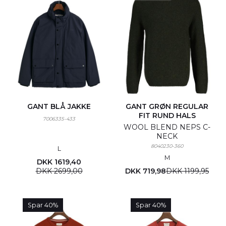
GANT BLÅ JAKKE
GANT GRØN REGULAR
FIT RUND HALS
7006335-433
WOOL BLEND NEPS C-
NECK
8040230-360
L
M
DKK 1619,40
DKK 2699,00
DKK 719,98
DKK 1199,95
Spar 40%
Spar 40%