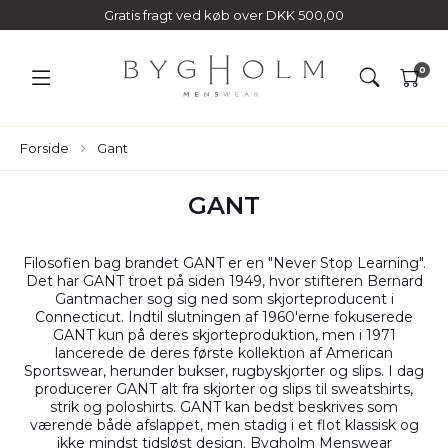
Gratis fragt ved køb over DKK 500,00
0
Forside
Gant
GANT
Filosofien bag brandet GANT er en "Never Stop Learning".
Det har GANT troet på siden 1949, hvor stifteren Bernard
Gantmacher sog sig ned som skjorteproducent i
Connecticut. Indtil slutningen af 1960'erne fokuserede
GANT kun på deres skjorteproduktion, men i 1971
lancerede de deres første kollektion af American
Sportswear, herunder bukser, rugbyskjorter og slips. I dag
producerer GANT alt fra skjorter og slips til sweatshirts,
strik og poloshirts. GANT kan bedst beskrives som
værende både afslappet, men stadig i et flot klassisk og
ikke mindst tidsløst design. Bygholm Menswear