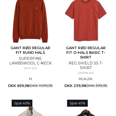
GANT RØD REGULAR
GANT RØD REGULAR
FIT RUND HALS
FIT O-HALS BASIC T-
SHIRT
SUPERFINE
LAMBSWOOL C-NECK
REG SHIELD SS T-
SHIRT
87211-623
2003184-623
M
M
L
XL
2XL
DKK 659,98
DKK 1099,95
DKK 239,98
DKK 399,95
Spar 40%
Spar 40%