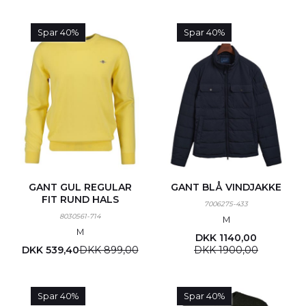
Spar 40%
Spar 40%
GANT GUL REGULAR
GANT BLÅ VINDJAKKE
FIT RUND HALS
7006275-433
8030561-714
M
M
DKK 1140,00
DKK 539,40
DKK 899,00
DKK 1900,00
Spar 40%
Spar 40%