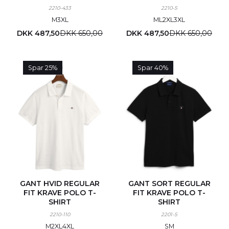
2210-433
2210-5
M
3XL
M
L
2XL
3XL
DKK 487,50
DKK 650,00
DKK 487,50
DKK 650,00
Spar 25%
Spar 40%
GANT HVID REGULAR
GANT SORT REGULAR
FIT KRAVE POLO T-
FIT KRAVE POLO T-
SHIRT
SHIRT
2210-110
2201-5
M
2XL
4XL
S
M