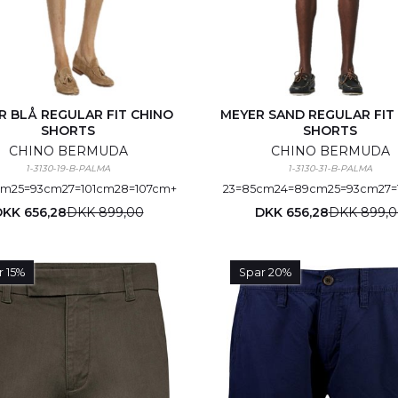
R BLÅ REGULAR FIT CHINO
MEYER SAND REGULAR FIT
SHORTS
SHORTS
CHINO BERMUDA
CHINO BERMUDA
1-3130-19-B-PALMA
1-3130-31-B-PALMA
cm
25=93cm
27=101cm
28=107cm
+
23=85cm
24=89cm
25=93cm
27
KK 656,28
DKK 899,00
DKK 656,28
DKK 899,0
r 15%
Spar 20%