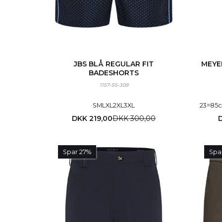
JBS BLÅ REGULAR FIT
MEYE
BADESHORTS
1157-55-309
S
M
L
XL
2XL
3XL
23=85
DKK 219,00
DKK 300,00
D
Spar 27%
Spa