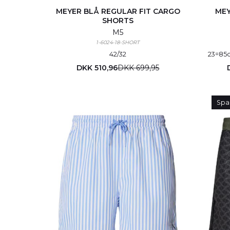
MEYER BLÅ REGULAR FIT CARGO
MEY
SHORTS
M5
1-6024-18-SHORT
42/32
23=85
DKK 510,96
DKK 699,95
Spa