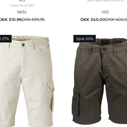
M5
2601-06003-BEIGE/WHITE
33/34
(0)
1-6024-34-SHORT
34/32
(5)
38/32
31
32
35/32
(0)
DKK 510,96
DKK 699,95
DKK 340,00
DKK 400,
36/32
(5)
38/32
(6)
40/32
(5)
r 27%
Spar 20%
42/32
(8)
44/32
(5)