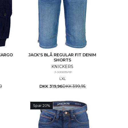
 CARGO
JACK'S BLÅ REGULAR FIT DENIM
SHORTS
KNICKERS
3-500005PB
L
XL
0
DKK 319,96
DKK 399,95
Spar 20%