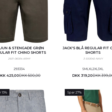
UUN & STENGADE GRØN
JACK'S BLÅ REGULAR FIT
ULAR FIT CHINO SHORTS
SHORTS
2601-06004-ARMY
3-550045-NAVY
29
33
34
S
M
L
XL
2XL
3XL
KK 425,00
DKK 500,00
DKK 319,20
DKK 399,0
r 15%
Spar 27%