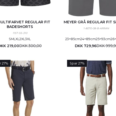
MULTIFARVET REGULAR FIT
MEYER GRÅ REGULAR FIT 
BADESHORTS
1-8070-08-B-ARRAN
1157-55-310
S
M
L
XL
2XL
3XL
23=85cm
24=89cm
25=93cm
26
DKK 219,00
DKK 300,00
DKK 729,96
DKK 999,9
r 27%
Spar 27%