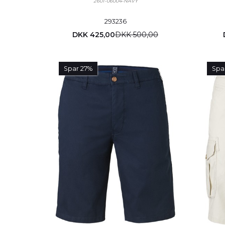
2601-06004-NAVY
29
32
36
DKK 425,00
DKK 500,00
Spar 27%
Spa