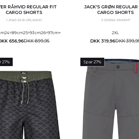
ER RÅHVID REGULAR FIT
JACK'S GRØN REGULAR 
CARGO SHORTS
CARGO SHORTS
1-3040-30-B-ORLANDO
3-550045-DKARMY
cm
24=89cm
25=93cm
26=97cm
+
2XL
DKK 656,96
DKK 899,95
DKK 319,96
DKK 399,9
r 27%
Spar 27%