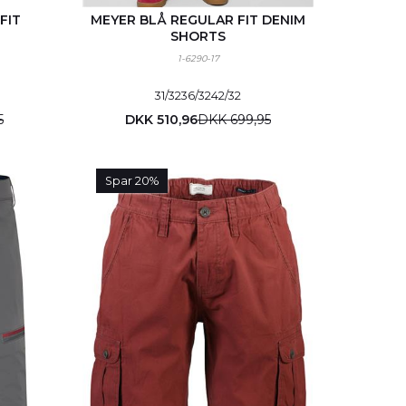
FIT
MEYER BLÅ REGULAR FIT DENIM
SHORTS
1-6290-17
31/32
36/32
42/32
5
DKK 510,96
DKK 699,95
Spar 20%