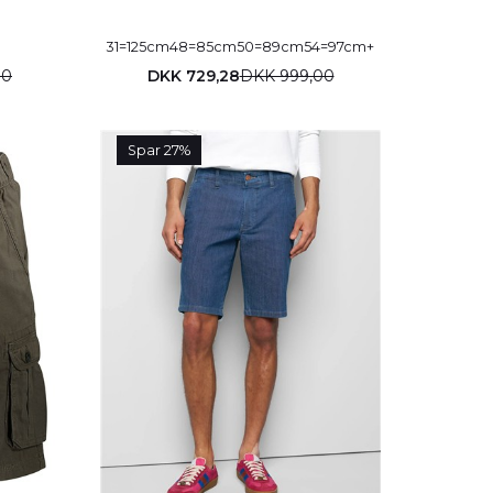
31=125cm
48=85cm
50=89cm
54=97cm
+
00
DKK 729,28
DKK 999,00
Spar 27%