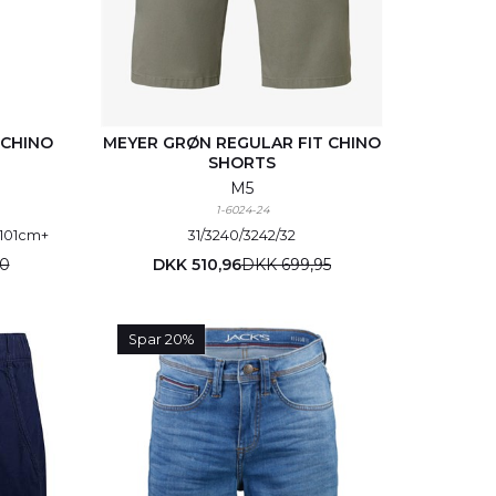
 CHINO
MEYER GRØN REGULAR FIT CHINO
SHORTS
M5
1-6024-24
=101cm
+
31/32
40/32
42/32
0
DKK 510,96
DKK 699,95
Spar 20%