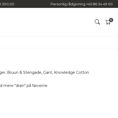
KK 500,00
Personlig rådgivning +45 86 34 49 00
0
Milestone
Tommy Hilfiger
Olymp
Tenson
REDGREEN
Wrangler
Saddler
Weis
iger, Bruun & Stengade, Gant, Knowledge Cotton
Scandinavian Edition
Selected Men
 mere "drøn" på farverne.
Seven Seas