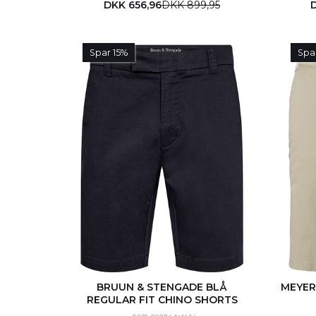
DKK 656,96
DKK 899,95
Spar 15%
Spa
BRUUN & STENGADE BLÅ
MEYER
REGULAR FIT CHINO SHORTS