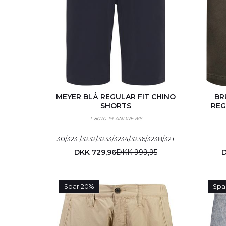
MEYER BLÅ REGULAR FIT CHINO
BR
SHORTS
REG
1-8070-19-ANDREWS
30/32
31/32
32/32
33/32
34/32
36/32
38/32
+
DKK 729,96
DKK 999,95
D
Spar 20%
Spa