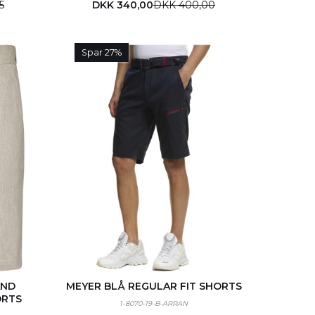
5
DKK 340,00
DKK 400,00
Spar 27%
AND
MEYER BLÅ REGULAR FIT SHORTS
ORTS
1-8070-19-B-ARRAN