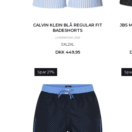
CALVIN KLEIN BLÅ REGULAR FIT
JBS 
BADESHORTS
LV00N61045-SNE
S
XL
2XL
DKK 449,95
Spar 27%
Spa