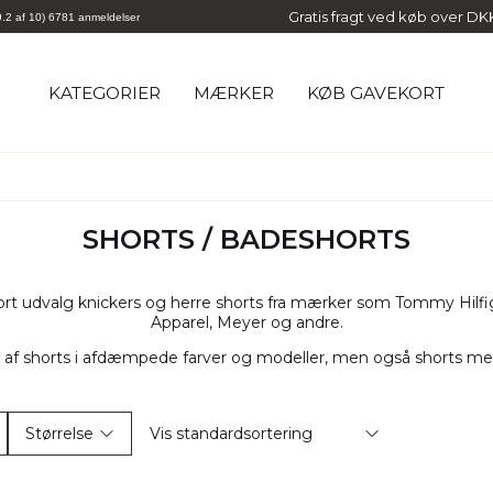
Gratis fragt ved køb over D
9.2 af 10) 6781 anmeldelser
KATEGORIER
MÆRKER
KØB GAVEKORT
Egtved
Jack's
Eterna
JBS
SHORTS / BADESHORTS
Eton
Knowledge Cotton Apparel
Fat Moose
Kings Hill
ort udvalg knickers og herre shorts fra mærker som Tommy Hilf
Gant
King's Road
Apparel, Meyer og andre.
ID - Identity
Lee
 af shorts i afdæmpede farver og modeller, men også shorts med
Jack & Jones
Meyer
Størrelse
Vis standardsortering
it
(77)
S
(27)
Standard