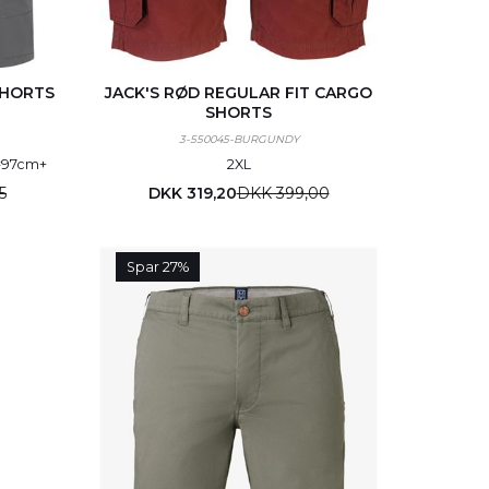
SHORTS
JACK'S RØD REGULAR FIT CARGO
SHORTS
3-550045-BURGUNDY
=97cm
+
2XL
5
DKK 319,20
DKK 399,00
Spar 27%