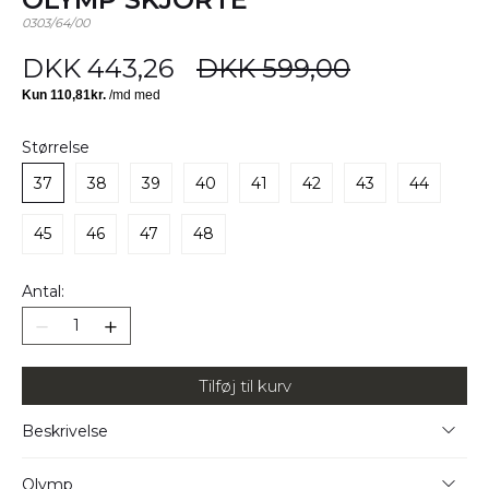
0303/64/00
DKK 443,26
DKK 599,00
Størrelse
37
38
39
40
41
42
43
44
45
46
47
48
Antal:
Tilføj til kurv
Beskrivelse
Kvalitet: 100% Bomuld (strygefri og krølfri)
Olymp