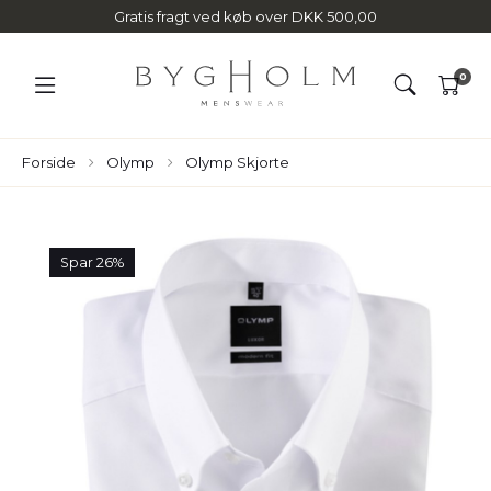
Gratis fragt ved køb over DKK 500,00
0
Forside
Olymp
Olymp Skjorte
Spar 26%