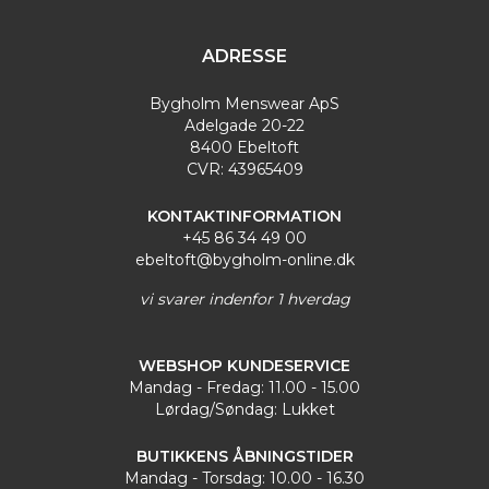
Fit
|
Olymp Slim Fit
|
Olymp Modern Fit
|
Olymp Comfort Fit
ADRESSE
Bygholm Menswear ApS
Adelgade 20-22
8400 Ebeltoft
CVR: 43965409
KONTAKTINFORMATION
+45 86 34 49 00
ebeltoft@bygholm-online.dk
vi svarer indenfor 1 hverdag
WEBSHOP KUNDESERVICE
Mandag - Fredag: 11.00 - 15.00
Lørdag/Søndag: Lukket
BUTIKKENS ÅBNINGSTIDER
Mandag - Torsdag: 10.00 - 16.30