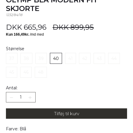
SKJORTE
1232/84/18
DKK 665,96
DKK 899,95
Størrelse
37
38
39
40
41
42
43
44
45
46
48
Antal:
Tilføj til kurv
Farve: Blå