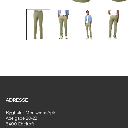
ADRESSE
Bygholm Menswear ApS
Adelgade 20-22
8400 Ebeltoft