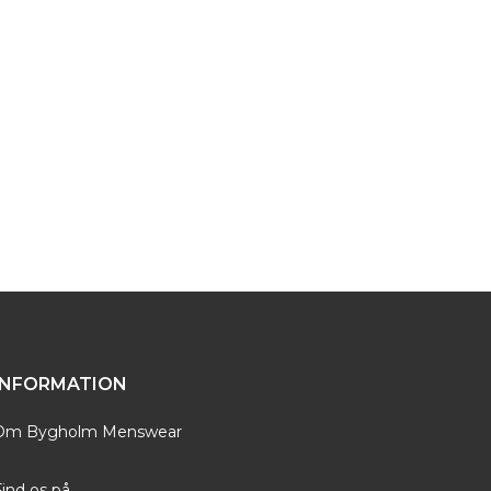
rs eget specialvaskeri og krymper derfor ikke i
m Menswear sælger vi et bredt udvalgt af Meyers
mål til pasform og størrelse er du mere end
INFORMATION
Om Bygholm Menswear
ind os på...