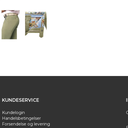
bomuldsbukser forvaskes på Meye
vask efterfølgende. Hos Byghol
buksekollektion og har du spørgs
velkommen til at kontakte os.
Meyer Jeans - Denim
|
Meyer chinos
KUNDESERVICE
Kundelogin
Handelsbetingelser
Forsendelse og levering
F