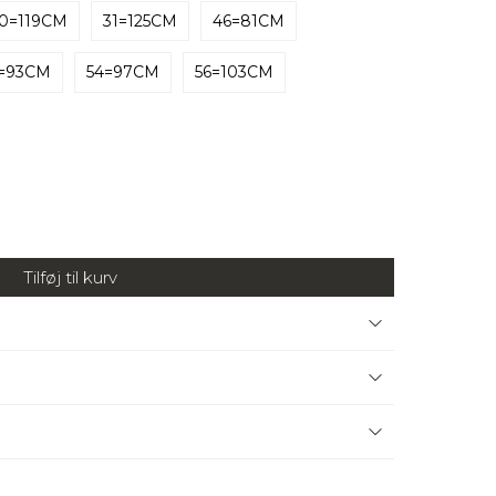
0=119CM
31=125CM
46=81CM
2=93CM
54=97CM
56=103CM
Tilføj til kurv
k, 3% elastan
har et konsekven krav:
"Quality in every
 excellent pasform og de funktionelle detaljer gør et
er det sædvanlige! Meyers mange års erfaring og
er verden over bliver ved med at købe Meyer bukser
har en blød og behagelig overflade og alle jeans og