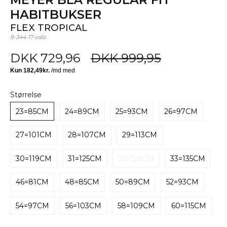
HABITBUKSER
FLEX TROPICAL
9-344-17-oslo
DKK 729,96
DKK 999,95
Størrelse
23=85CM
24=89CM
25=93CM
26=97CM
27=101CM
28=107CM
29=113CM
30=119CM
31=125CM
32=129CM
33=135CM
46=81CM
48=85CM
50=89CM
52=93CM
54=97CM
56=103CM
58=109CM
60=115CM