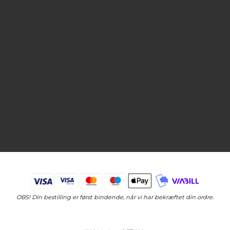
OBS! Din bestilling er først bindende, når vi har bekræftet din ordre.