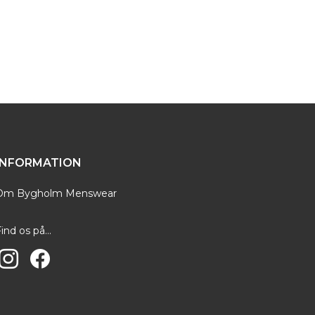
et til dig, der er kvalitetsbevidst og stilsikker.
r ikke går i stykker, men som holder til at blive
ine strømper på 40°.
INFORMATION
Om Bygholm Menswear
ind os på...