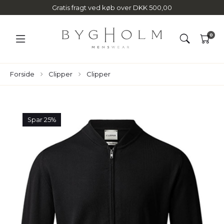
Gratis fragt ved køb over DKK 500,00
0
Forside
Clipper
Clipper
Spar 25%