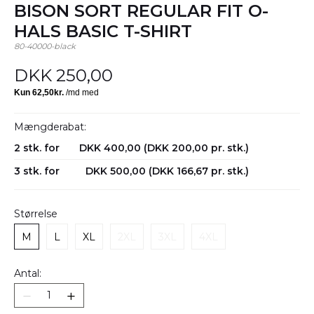
BISON SORT REGULAR FIT O-
HALS BASIC T-SHIRT
80-40000-black
DKK 250,00
Mængderabat:
2 stk. for
DKK 400,00 (DKK 200,00 pr. stk.)
3 stk. for
DKK 500,00 (DKK 166,67 pr. stk.)
Størrelse
M
L
XL
2XL
3XL
4XL
Antal: