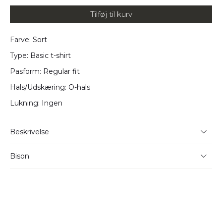
Tilføj til kurv
Farve: Sort
Type: Basic t-shirt
Pasform: Regular fit
Hals/Udskæring: O-hals
Lukning: Ingen
Beskrivelse
Kvalitet: 60% Bomuld, 40% Polyester
Bison
Pasform: Regular Fit
Bison har i mange år leveret kvalitetsmodetøj til danske
Farve: Sort
mænd. Det er tøj, der forstår at kombinere gode
traditioner, godt håndværk og moderne designs.