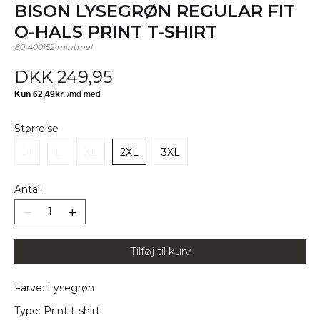
BISON LYSEGRØN REGULAR FIT
O-HALS PRINT T-SHIRT
80-400152-mintmel
DKK 249,95
Størrelse
M
L
XL
2XL
3XL
Antal:
Tilføj til kurv
Farve: Lysegrøn
Type: Print t-shirt