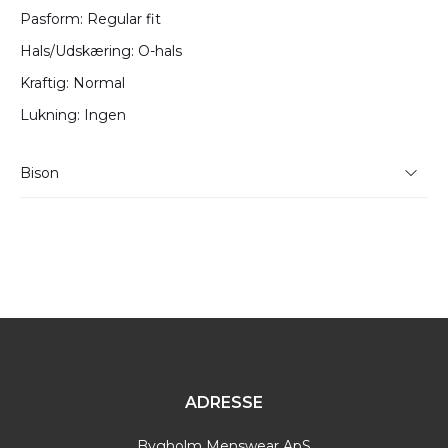
Pasform: Regular fit
Hals/Udskæring: O-hals
Kraftig: Normal
Lukning: Ingen
Bison
Bison har i mange år leveret kvalitetsmodetøj til danske
mænd. Det er tøj, der forstår at kombinere gode
traditioner, godt håndværk og moderne designs.
ADRESSE
Bygholm Menswear ApS