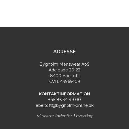
mænd. Det er tøj, der forstår at kombinere gode
traditioner, godt håndværk og moderne designs.
ADRESSE
Bygholm Menswear ApS
Adelgade 20-22
8400 Ebeltoft
CVR: 43965409
KONTAKTINFORMATION
+45 86 34 49 00
ebeltoft@bygholm-online.dk
vi svarer indenfor 1 hverdag