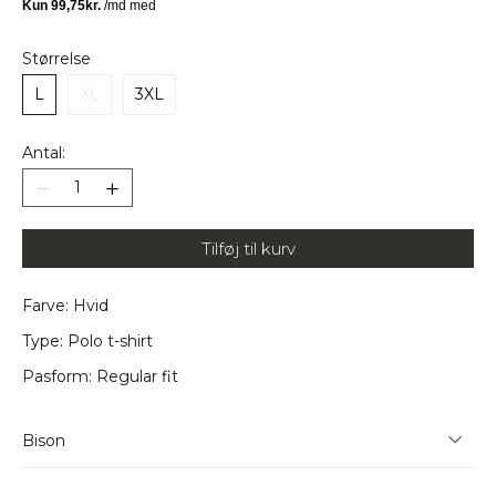
Størrelse
L
XL
3XL
Antal:
Tilføj til kurv
Farve: Hvid
Type: Polo t-shirt
Pasform: Regular fit
Bison
Bison har i mange år leveret kvalitetsmodetøj til danske