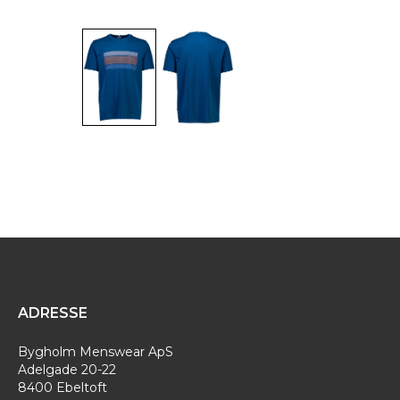
ADRESSE
Bygholm Menswear ApS
Adelgade 20-22
8400 Ebeltoft