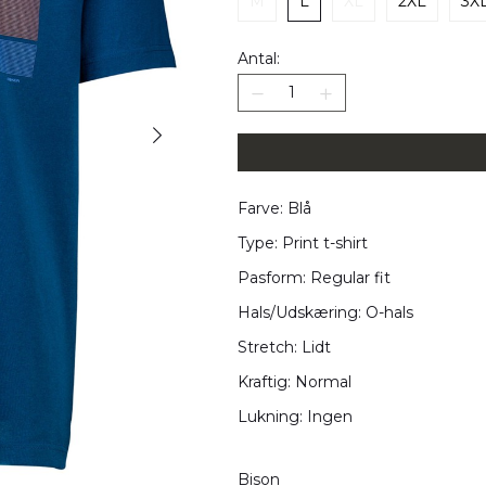
M
L
XL
2XL
3X
Antal:
Farve: Blå
Type: Print t-shirt
Pasform: Regular fit
Hals/Udskæring: O-hals
Stretch: Lidt
Kraftig: Normal
Lukning: Ingen
Bison