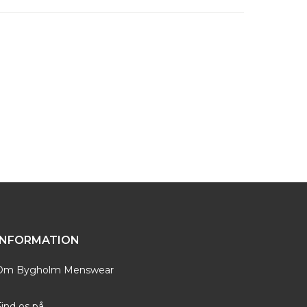
litetsmodetøj til danske mænd. Det er tøj, der
tioner, godt håndværk og moderne designs.
INFORMATION
Om Bygholm Menswear
ind os på...