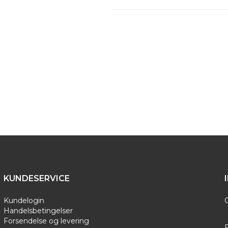
Bison har i mange år leveret kva
forstår at kombinere gode tradi
KUNDESERVICE
Kundelogin
Handelsbetingelser
Forsendelse og levering
F