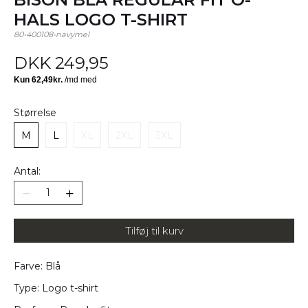
HALS LOGO T-SHIRT
80-400108-navymel
DKK 249,95
Størrelse
M
L
XL
2XL
3XL
Antal:
Tilføj til kurv
Farve: Blå
Type: Logo t-shirt