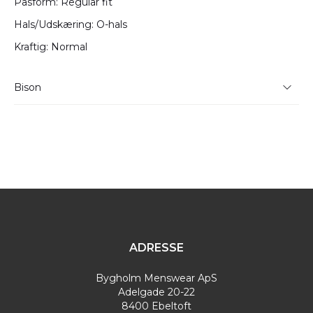
Pasform: Regular fit
Hals/Udskæring: O-hals
Kraftig: Normal
Bison
Bison har i mange år leveret kvalitetsmodetøj til danske
mænd. Det er tøj, der forstår at kombinere gode
traditioner, godt håndværk og moderne designs.
ADRESSE
Bygholm Menswear ApS
Adelgade 20-22
8400 Ebeltoft