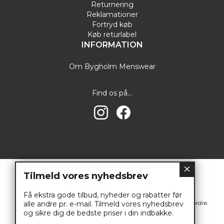
Returnering
Reklamationer
Fortryd køb
Køb returlabel
INFORMATION
Om Bygholm Menswear
Find os på...
Tilmeld vores nyhedsbrev
Få ekstra gode tilbud, nyheder og rabatter før
OBS! Din bestilling er først bindende, når vi har bekræftet din ordre.
alle andre pr. e-mail. Tilmeld vores nyhedsbrev
og sikre dig de bedste priser i din indbakke.