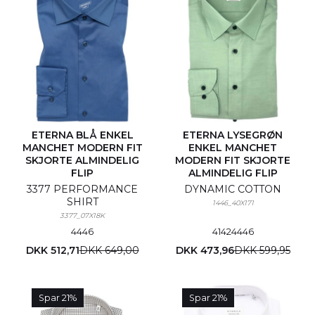
ETERNA BLÅ ENKEL
ETERNA LYSEGRØN
MANCHET MODERN FIT
ENKEL MANCHET
SKJORTE ALMINDELIG
MODERN FIT SKJORTE
FLIP
ALMINDELIG FLIP
3377 PERFORMANCE
DYNAMIC COTTON
SHIRT
1446_40X171
3377_07X18K
44
46
41
42
44
46
DKK 512,71
DKK 649,00
DKK 473,96
DKK 599,95
Spar 21%
Spar 21%