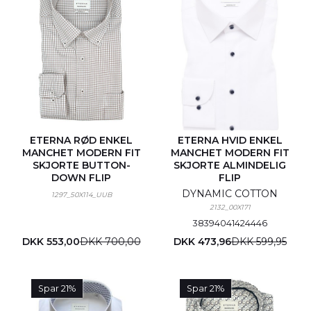
ETERNA RØD ENKEL
ETERNA HVID ENKEL
MANCHET MODERN FIT
MANCHET MODERN FIT
SKJORTE BUTTON-
SKJORTE ALMINDELIG
DOWN FLIP
FLIP
DYNAMIC COTTON
1297_50X114_UUB
2132_00X171
38
39
40
41
42
44
46
DKK 553,00
DKK 700,00
DKK 473,96
DKK 599,95
Spar 21%
Spar 21%