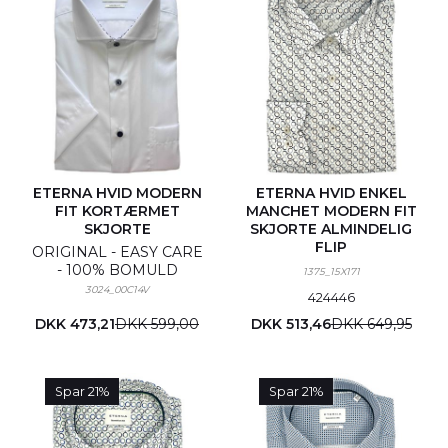
ETERNA HVID MODERN
ETERNA HVID ENKEL
FIT KORTÆRMET
MANCHET MODERN FIT
SKJORTE
SKJORTE ALMINDELIG
FLIP
ORIGINAL - EASY CARE
- 100% BOMULD
1375_15X171
3024_00C14V
42
44
46
DKK 473,21
DKK 599,00
DKK 513,46
DKK 649,95
Spar 21%
Spar 21%