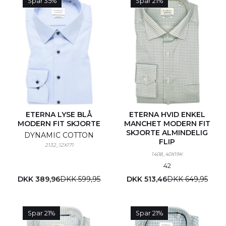
Spar 35%
Spar 21%
ETERNA LYSE BLÅ
ETERNA HVID ENKEL
MODERN FIT SKJORTE
MANCHET MODERN FIT
SKJORTE ALMINDELIG
DYNAMIC COTTON
FLIP
2132_12X171
1408_40X19K
42
DKK 389,96
DKK 599,95
DKK 513,46
DKK 649,95
Spar 21%
Spar 21%