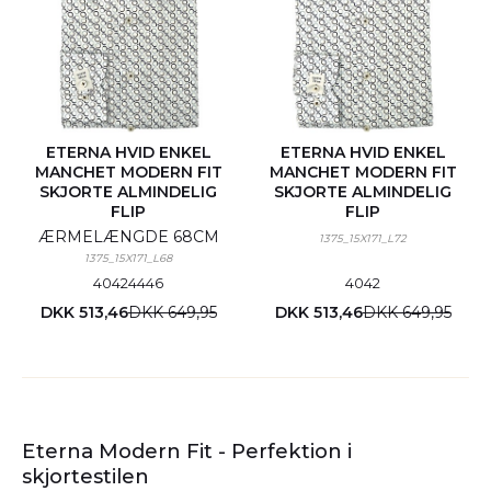
ETERNA HVID ENKEL
ETERNA HVID ENKEL
MANCHET MODERN FIT
MANCHET MODERN FIT
SKJORTE ALMINDELIG
SKJORTE ALMINDELIG
FLIP
FLIP
ÆRMELÆNGDE 68CM
1375_15X171_L72
1375_15X171_L68
40
42
44
46
40
42
DKK 513,46
DKK 649,95
DKK 513,46
DKK 649,95
Eterna Modern Fit - Perfektion i
skjortestilen