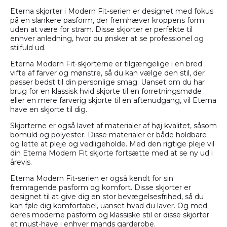
Eterna skjorter i Modern Fit-serien er designet med fokus
på en slankere pasform, der fremhæver kroppens form
uden at være for stram. Disse skjorter er perfekte til
enhver anledning, hvor du ønsker at se professionel og
stilfuld ud.
Eterna Modern Fit-skjorterne er tilgængelige i en bred
vifte af farver og mønstre, så du kan vælge den stil, der
passer bedst til din personlige smag. Uanset om du har
brug for en klassisk hvid skjorte til en forretningsmøde
eller en mere farverig skjorte til en aftenudgang, vil Eterna
have en skjorte til dig.
Skjorterne er også lavet af materialer af høj kvalitet, såsom
bomuld og polyester. Disse materialer er både holdbare
og lette at pleje og vedligeholde. Med den rigtige pleje vil
din Eterna Modern Fit skjorte fortsætte med at se ny ud i
årevis.
Eterna Modern Fit-serien er også kendt for sin
fremragende pasform og komfort. Disse skjorter er
designet til at give dig en stor bevægelsesfrihed, så du
kan føle dig komfortabel, uanset hvad du laver. Og med
deres moderne pasform og klassiske stil er disse skjorter
et must-have i enhver mands garderobe.