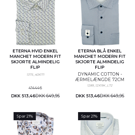
ETERNA HVID ENKEL
ETERNA BLÅ ENKEL
MANCHET MODERN FIT
MANCHET MODERN FIT
SKJORTE ALMINDELIG
SKJORTE ALMINDELIG
FLIP
FLIP
DYNAMIC COTTON -
1375_40X171
ÆRMELÆNGDE 72CM
1289_12X19K_L72
41
44
46
DKK 513,46
DKK 649,95
DKK 513,46
DKK 649,95
Spar 21%
Spar 21%