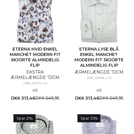
ETERNA HVID ENKEL
ETERNA LYSE BLÅ
MANCHET MODERN FIT
ENKEL MANCHET
SKJORTE ALMINDELIG
MODERN FIT SKJORTE
FLIP
ALMINDELIG FLIP
EKSTRA
ÆRMELÆNGDE 72CM
ÆRMELÆNGDE 72CM
1395_15X19K_L72
1398_23X171-L72
40
40
DKK 513,46
DKK 649,95
DKK 513,46
DKK 649,95
Spar 21%
Spar 35%