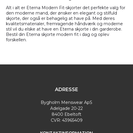
Alt i alt er Eterna Modern Fit-skjorter det perfekte valg for
den moderne mand, der ønsker en elegant og stilfuld
skjorte, der også er behagelig at have på. Med deres
kvalitetsmaterialer, fremragende håndværk og moderne
stil vil du elske at have en Eterna skjorte i din garderobe.
Bestil din Eterna skjorte modern fit i dag og oplev
forskellen.
ADRESSE
Bygholm Menswear ApS
Adelgade 20-22
8400 Ebeltoft
CVR: 43965409