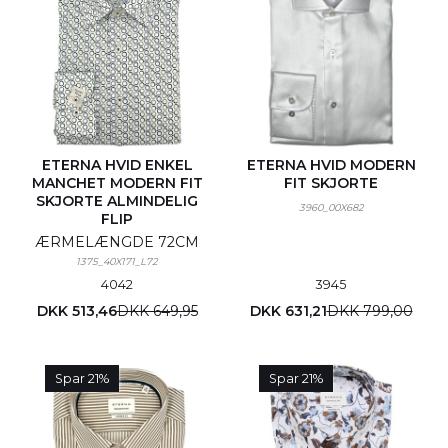
ETERNA HVID ENKEL
ETERNA HVID MODERN
MANCHET MODERN FIT
FIT SKJORTE
SKJORTE ALMINDELIG
3960_00X682
FLIP
ÆRMELÆNGDE 72CM
1375_40X171_L72
40
42
39
45
DKK 513,46
DKK 649,95
DKK 631,21
DKK 799,00
Spar 21%
Spar 21%