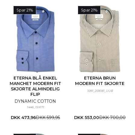
Spar 21%
Spar 21%
ETERNA BLÅ ENKEL
ETERNA BRUN
MANCHET MODERN FIT
MODERN FIT SKJORTE
SKJORTE ALMINDELIG
1091_20X181_UUB
FLIP
DYNAMIC COTTON
1446_15X171
DKK 473,96
DKK 599,95
DKK 553,00
DKK 700,00