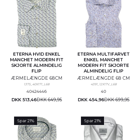
ETERNA HVID ENKEL
ETERNA MULTIFARVET
MANCHET MODERN FIT
ENKEL MANCHET
SKJORTE ALMINDELIG
MODERN FIT SKJORTE
FLIP
ALMINDELIG FLIP
ÆRMELÆNGDE 68CM
ÆRMELÆNGDE 68 CM
1375_40X171_L68
4391_12X17V_L68
40
42
44
46
40
DKK 513,46
DKK 649,95
DKK 454,96
DKK 699,95
Spar 21%
Spar 21%