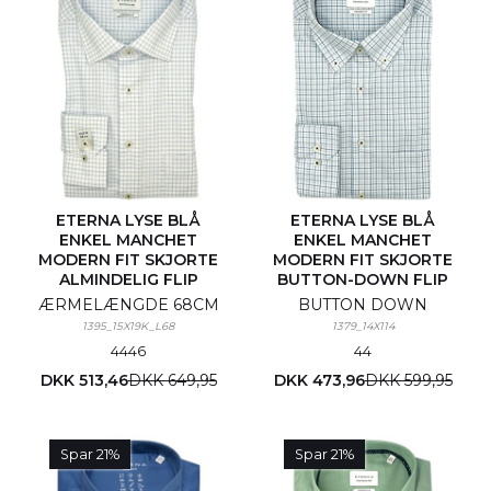
ETERNA LYSE BLÅ
ETERNA LYSE BLÅ
ENKEL MANCHET
ENKEL MANCHET
MODERN FIT SKJORTE
MODERN FIT SKJORTE
ALMINDELIG FLIP
BUTTON-DOWN FLIP
ÆRMELÆNGDE 68CM
BUTTON DOWN
1395_15X19K_L68
1379_14X114
44
46
44
DKK 513,46
DKK 649,95
DKK 473,96
DKK 599,95
Spar 21%
Spar 21%