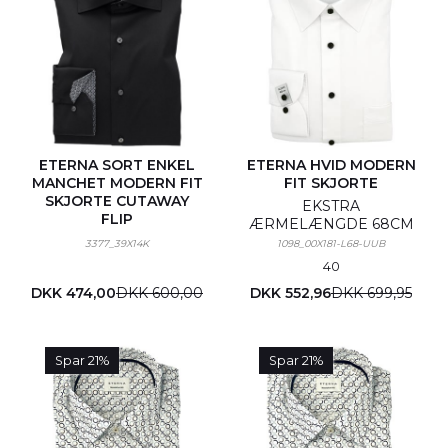
ETERNA SORT ENKEL
ETERNA HVID MODERN
MANCHET MODERN FIT
FIT SKJORTE
SKJORTE CUTAWAY
EKSTRA
FLIP
ÆRMELÆNGDE 68CM
3377_39X14K
1098_00X181-L68-UUB
40
DKK 474,00
DKK 600,00
DKK 552,96
DKK 699,95
Spar 21%
Spar 21%