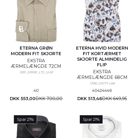
ETERNA GRØN
ETERNA HVID MODERN
MODERN FIT SKJORTE
FIT KORTÆRMET
SKJORTE ALMINDELIG
EKSTRA
FLIP
ÆRMELÆNGDE 72CM
EKSTRA
1091_20X181_L72_UUB
ÆRMELÆNGDE 68CM
1398_23X171-L68
40
40
42
44
46
DKK 553,00
DKK 700,00
DKK 513,46
DKK 649,95
Spar 21%
Spar 21%