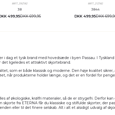
8817_39Z182
8817_21Z182
38
38
44
DKK 499,95
DKK 699,95
DKK 499,95
DKK 699,9
g er i dag et tysk brand med hovedsæde i byen Passau. I Tyskla
det ligeledes et attraktivt skjortebrand.
itet, som er både klassisk og moderne. Den høje kvalitet sikrer,
jøet, når produkterne holder længe, og det er en fordel for pengep
s af økologiske, krølfri materialer, så de er strygefri. Derfor kan
en skjorte fra ETERNA får du klassiske og stilfulde skjorter, der 
en eller til det finere selskab. Alt i alt et alsidigt udvalg af skjor