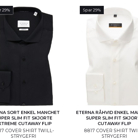
rn
(0)
70 - Ekstra Lange
(0)
Lyse Blå
r 29%
Spar 29%
72 - Ekstra Lange
(0)
Grøn
(0)
59 - Ekstra Kort
(0)
Lysegrøn
Brun
(0)
Rød
(0)
Multifarv
NA SORT ENKEL MANCHET
ETERNA RÅHVID ENKEL M
UPER SLIM FIT SKJORTE
SUPER SLIM FIT SKJOR
XTREME CUTAWAY FLIP
CUTAWAY FLIP
17 COVER SHIRT TWILL-
8817 COVER SHIRT TWI
STRYGEFRI
STRYGEFRI