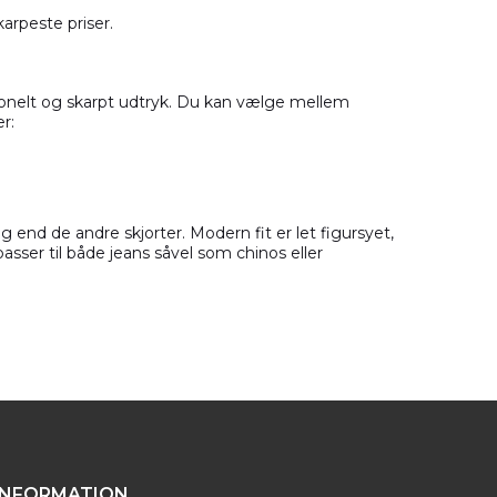
rpeste priser.
ionelt og skarpt udtryk. Du kan vælge mellem
r:
ig end de andre skjorter. Modern fit er let figursyet,
asser til både jeans såvel som chinos eller
INFORMATION