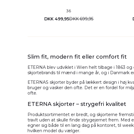
36
DKK 499,95
DKK 699,95
Slim fit, modern fit eller comfort fit
ETERNA blev udviklet i Wien helt tilbage i 1863 o
skjortebrands til mænd i mange år, og i Danmark er 
ETERNAS skjorter byder på lækkert design i høj kval
bruger og vasker den ofte. Det er en fordel for mil
ofte.
ETERNA skjorter – strygefri kvalitet
Produktsortimentet er bredt, og skjorterne fremstille
travlt uden at skulle finde strygejernet frem. Med 
egner sig både til en lang dag på kontoret, til weekend
hvilken model du vælger.