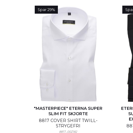
Te
Spar 29%
Spa
"MASTERPIECE" ETERNA SUPER
ETER
SLIM FIT SKJORTE
S
E
8817 COVER SHIRT TWILL-
STRYGEFRI
88
8817_00Z182