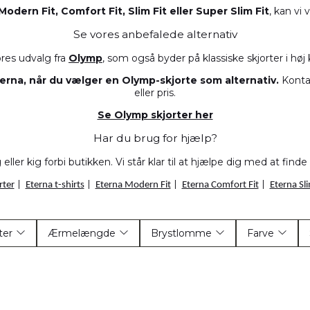
Modern Fit, Comfort Fit, Slim Fit eller Super Slim Fit
, kan vi 
Se vores anbefalede alternativ
ores udvalg fra
Olymp
, som også byder på klassiske skjorter i høj
erna, når du vælger en Olymp-skjorte som alternativ.
Kontak
eller pris.
Se Olymp skjorter her
Har du brug for hjælp?
ller kig forbi butikken. Vi står klar til at hjælpe dig med at finde
rter
|
Eterna t-shirts
|
Eterna Modern Fit
|
Eterna Comfort Fit
|
Eterna Sli
ter
Ærmelængde
Brystlomme
Farve
sfarvet
(3)
Standard
(0)
Nej
(3)
Hvid
(1)
nster
(0)
65 - Standard
(0)
Ja
(0)
Råhvid
(1)
rib
(0)
67 - Standard
(3)
Sort
(1)
ruktur
(0)
68 - Ekstra Lange
(0)
Blå
(0)