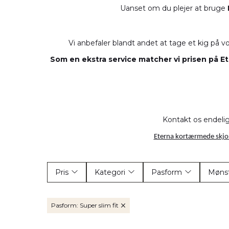
Uanset om du plejer at bruge
Vi anbefaler blandt andet at tage et kig på v
Som en ekstra service matcher vi prisen på Et
Kontakt os endelig e
Eterna kortærmede skjo
Pris
Kategori
Pasform
Møns
Skjorter
(3)
Modern fit
(59)
En
Kortærmede skjorter
Slim fit
(0)
(24)
Mø
Pasform: Super slim fit
DKK 175,00
DKK 631,00
OUTLET
(0)
Comfort fit
(24)
St
Super slim fit
(3)
St