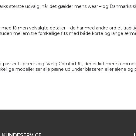
ks største udvalg, når det gælder mens wear – og Danmarks ska
 med få men velvalgte detaljer – de har med andre ord et tradit
suden mellem tre forskellige fits med både korte og lange ærme
er passer til præcis dig. Vælg Comfort fit, der er lidt mere rummel
skellige modeller ser alle pæne ud under blazeren eller alene og p
KUNDESERVICE