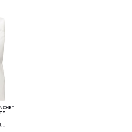
(0)
2XL
(0)
Nyeste
3XL
(0)
(0)
46
(0)
36
(1)
37
(0)
et
(0)
38
(2)
39
(0)
40
(0)
41
(0)
42
(0)
43
(0)
44
(1)
45
(0)
46
(0)
47
(0)
48
(0)
ANCHET
49
(0)
TE
50
(0)
51
(0)
LL-
52
(0)