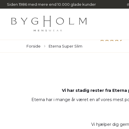
Siden 1986 med mere end 10.000 glade kunder
(
Forside
Eterna Super Slim
Skjorter
Alberto
Undertøj
Calvin Klein
Kortærmede skjorter
Belika
Strømper
Carl Gross
Bukser & Jeans
Bison
Shorts / Badeshorts
Claudio
Overtøj
Björn Borg
Accessories
Clipper
Habit & Blazer
Bosweel
Sko
Connexion Tie
Strik & Sweat
Bruun & Stengade
OUTLET
CR7
Vi har stadig rester fra Eterna
T-shirts / Polo
Bygholm Menswear
Digel
Eterna har i mange år været en af vores mest p
Vi hjælper dig gern