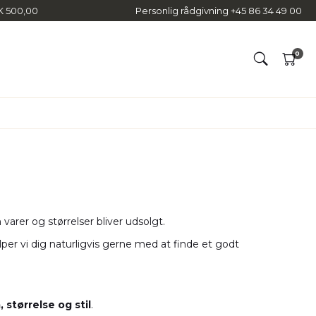
KK 500,00
Personlig rådgivning +45 86 34 49 00
0
Milestone
Tommy Hilfiger
Olymp
Tenson
REDGREEN
Wrangler
Saddler
Weis
Scandinavian Edition
Selected Men
arer og størrelser bliver udsolgt.
Seven Seas
r vi dig naturligvis gerne med at finde et godt
 størrelse og stil
.