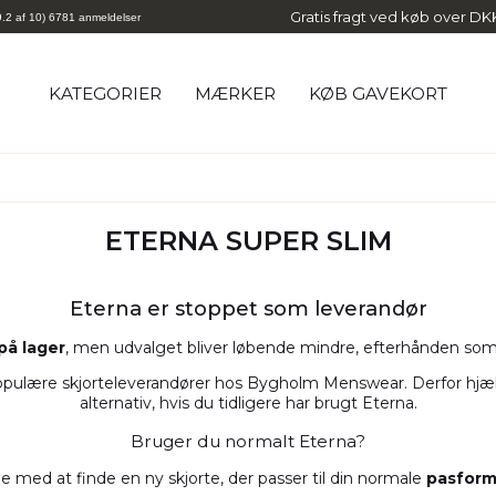
Gratis fragt ved køb over D
9.2 af 10) 6781 anmeldelser
KATEGORIER
MÆRKER
KØB GAVEKORT
Egtved
Jack's
Eterna
JBS
ETERNA SUPER SLIM
Eton
Knowledge Cotton Apparel
Fat Moose
Kings Hill
Eterna er stoppet som leverandør
Gant
King's Road
ID - Identity
Lee
 på lager
, men udvalget bliver løbende mindre, efterhånden som v
Jack & Jones
Meyer
opulære skjorteleverandører hos Bygholm Menswear. Derfor hjælpe
alternativ, hvis du tidligere har brugt Eterna.
Bruger du normalt Eterna?
e med at finde en ny skjorte, der passer til din normale
pasform,