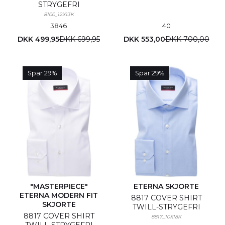
STRYGEFRI
8100_12X13K
38
46
40
DKK 499,95
DKK 699,95
DKK 553,00
DKK 700,00
Spar 29%
Spar 29%
"MASTERPIECE"
ETERNA SKJORTE
ETERNA MODERN FIT
8817 COVER SHIRT
SKJORTE
TWILL-STRYGEFRI
8817 COVER SHIRT
8817_10X18K