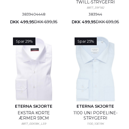
TWILL-STRYGEFRI
8817_39F182
38
39
40
44
48
38
39
44
DKK 499,95
DKK 699,95
DKK 499,95
DKK 699,95
Spar 29%
Spar 25%
ETERNA SKJORTE
ETERNA SKJORTE
EKSTRA KORTE
1100 UNI POPELINE-
ÆRMER 59CM
STRYGEFRI
8817_00X18K_L59
1100_10E19K