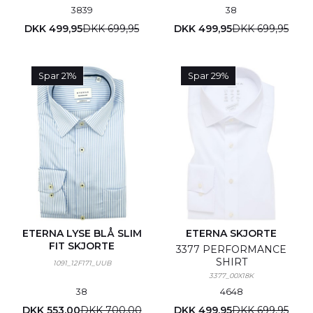
38
39
38
DKK 499,95
DKK 699,95
DKK 499,95
DKK 699,95
Spar 21%
Spar 29%
ETERNA LYSE BLÅ SLIM
ETERNA SKJORTE
FIT SKJORTE
3377 PERFORMANCE
SHIRT
1091_12F171_UUB
3377_00X18K
38
46
48
DKK 553,00
DKK 700,00
DKK 499,95
DKK 699,95