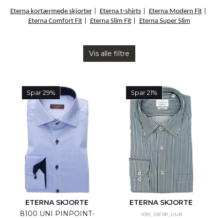
Eterna kortærmede skjorter
|
Eterna t-shirts
|
Eterna Modern Fit
|
Eterna Comfort Fit
|
Eterna Slim Fit
|
Eterna Super Slim
Vis alle filtre
Spar 29%
Spar 21%
ETERNA SKJORTE
ETERNA SKJORTE
8100 UNI PINPOINT-
1091_19E181_UUB