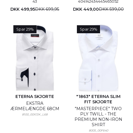
43
40
41
42
43
44
45
46
50
52
DKK 499,95
DKK 699,95
DKK 449,00
DKK 599,00
Spar 29%
Spar 29%
ETERNA SKJORTE
"1863" ETERNA SLIM
FIT SKJORTE
EKSTRA
ÆRMELÆNGDE 68CM
"MASTERPIECE" TWO
PLY TWILL - THE
8100_00X13K_L68
PREMIUM NON-IRON
SHIRT
8005_00F640