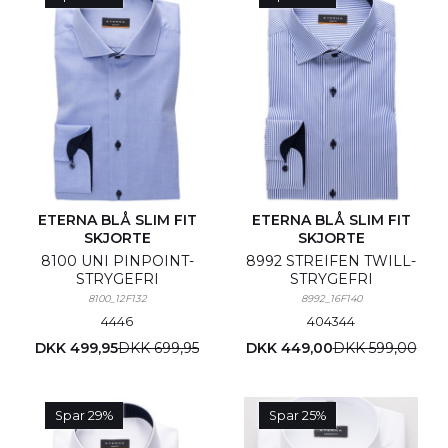
ETERNA BLÅ SLIM FIT
ETERNA BLÅ SLIM FIT
SKJORTE
SKJORTE
8100 UNI PINPOINT-
8992 STREIFEN TWILL-
STRYGEFRI
STRYGEFRI
8100_12F132
8992_16F140
44
46
40
43
44
DKK 499,95
DKK 699,95
DKK 449,00
DKK 599,00
Spar 29%
Spar 25%