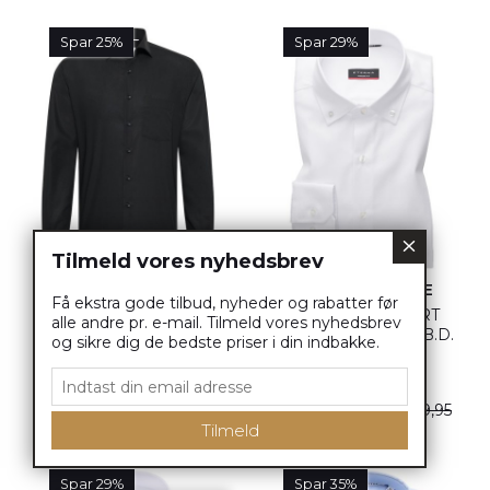
Spar 25%
Spar 29%
Tilmeld vores nyhedsbrev
ETERNA SKJORTE
ETERNA SKJORTE
Få ekstra gode tilbud, nyheder og rabatter før
EKSTRA
8817 COVER SHIRT
alle andre pr. e-mail. Tilmeld vores nyhedsbrev
ÆRMELÆNGDE 68CM
TWILL-STRYGEFRI B.D.
og sikre dig de bedste priser i din indbakke.
1100_39X19K_L68
8817_00X17U
48
42
DKK 449,00
DKK 599,00
DKK 499,95
DKK 699,95
Spar 29%
Spar 35%