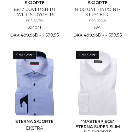
SKJORTE
SKJORTE
8817 COVER SHIRT
8100 UNI PINPOINT-
TWILL-STRYGEFRI
STRYGEFRI
8817_10C19K
8100_00C13K
39
40
41
39
41
DKK 499,95
DKK 699,95
DKK 499,95
DKK 699,95
Spar 29%
Spar 29%
ETERNA SKJORTE
"MASTERPIECE"
ETERNA SUPER SLIM
EKSTRA