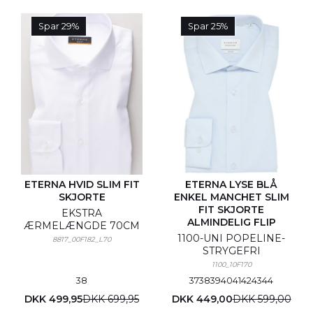
Spar 29%
Spar 25%
ETERNA HVID SLIM FIT
ETERNA LYSE BLÅ
SKJORTE
ENKEL MANCHET SLIM
FIT SKJORTE
EKSTRA
ALMINDELIG FLIP
ÆRMELÆNGDE 70CM
1100-UNI POPELINE-
8817_00F182_L70
STRYGEFRI
1100_10F170
38
37
38
39
40
41
42
43
44
DKK 499,95
DKK 699,95
DKK 449,00
DKK 599,00