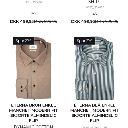
SHIRT
3961_16F682
8005_00X659
39
43
DKK 499,95
DKK 699,95
DKK 499,95
DKK 699,95
Spar 21%
Spar 21%
ETERNA BRUN ENKEL
ETERNA BLÅ ENKEL
MANCHET MODERN FIT
MANCHET MODERN FIT
SKJORTE ALMINDELIG
SKJORTE ALMINDELIG
FLIP
FLIP
DYNAMIC COTTON
1091_19X181_UUB