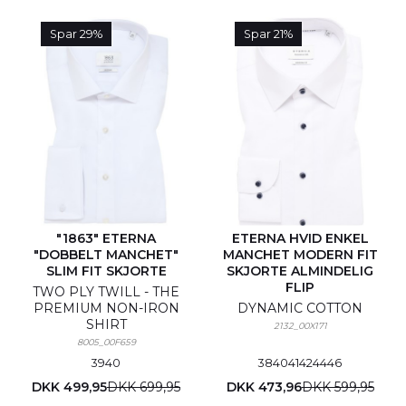
Spar 29%
Spar 21%
"1863" ETERNA
ETERNA HVID ENKEL
"DOBBELT MANCHET"
MANCHET MODERN FIT
SLIM FIT SKJORTE
SKJORTE ALMINDELIG
FLIP
TWO PLY TWILL - THE
PREMIUM NON-IRON
DYNAMIC COTTON
SHIRT
2132_00X171
8005_00F659
39
40
38
40
41
42
44
46
DKK 499,95
DKK 699,95
DKK 473,96
DKK 599,95