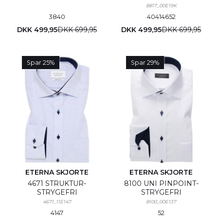
8817_00E19K
38
40
40
41
46
52
DKK 499,95
DKK 699,95
DKK 499,95
DKK 699,95
Spar 25%
Spar 29%
ETERNA SKJORTE
ETERNA SKJORTE
4671 STRUKTUR-
8100 UNI PINPOINT-
STRYGEFRI
STRYGEFRI
4671_11E147
8100_00E137
41
47
52