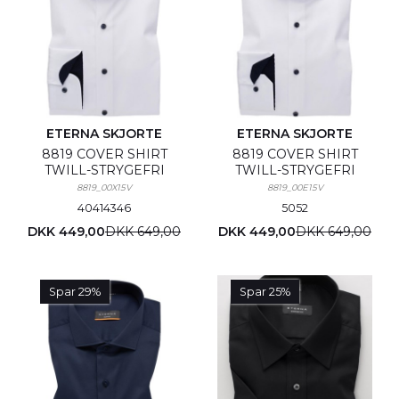
ETERNA SKJORTE
ETERNA SKJORTE
8819 COVER SHIRT
8819 COVER SHIRT
TWILL-STRYGEFRI
TWILL-STRYGEFRI
8819_00X15V
8819_00E15V
40
41
43
46
50
52
DKK 449,00
DKK 649,00
DKK 449,00
DKK 649,00
Spar 29%
Spar 25%