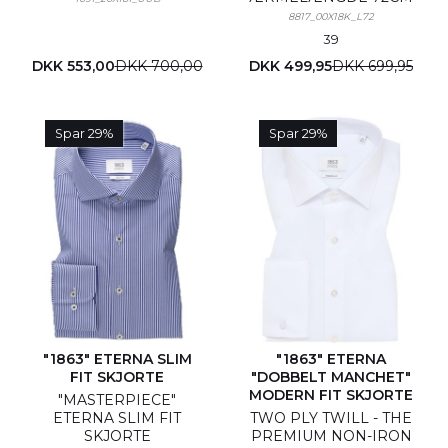
8817_00X18K_L72
39
DKK 553,00
DKK 700,00
DKK 499,95
DKK 699,95
Spar 29%
Spar 29%
"1863" ETERNA SLIM
"1863" ETERNA
FIT SKJORTE
"DOBBELT MANCHET"
MODERN FIT SKJORTE
"MASTERPIECE"
ETERNA SLIM FIT
TWO PLY TWILL - THE
SKJORTE
PREMIUM NON-IRON