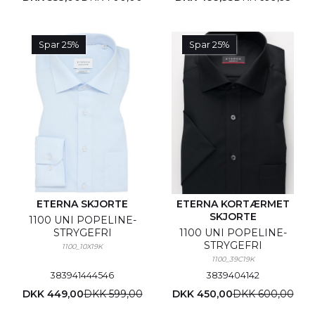
Spar 25%
Spar 25%
ETERNA SKJORTE
ETERNA KORTÆRMET
SKJORTE
1100 UNI POPELINE-
STRYGEFRI
1100 UNI POPELINE-
STRYGEFRI
1100_10X19K
1100_39C19K
38
39
41
44
45
46
38
39
40
41
42
DKK 449,00
DKK 599,00
DKK 450,00
DKK 600,00