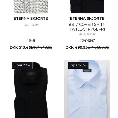
ETERNA SKJORTE
ETERNA SKJORTE
8817 COVER SHIRT
1375_15E181
TWILL-STRYGEFRI
8817_39E19K
46
48
40
41
42
47
DKK 513,46
DKK 649,95
DKK 499,95
DKK 699,95
Spar 29%
Spar 25%