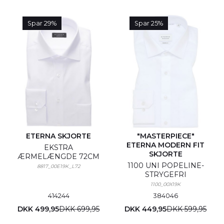
Spar 29%
Spar 25%
ETERNA SKJORTE
"MASTERPIECE"
ETERNA MODERN FIT
EKSTRA
SKJORTE
ÆRMELÆNGDE 72CM
1100 UNI POPELINE-
8817_00E19K_L72
STRYGEFRI
1100_00X19K
41
42
44
38
40
46
DKK 499,95
DKK 699,95
DKK 449,95
DKK 599,95