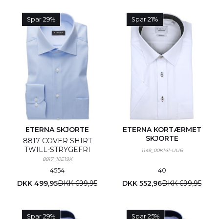
Spar 29%
Spar 21%
ETERNA SKJORTE
ETERNA KORTÆRMET
SKJORTE
8817 COVER SHIRT
TWILL-STRYGEFRI
1149_00K141-UUB
8817_10E19K
45
54
40
DKK 499,95
DKK 699,95
DKK 552,96
DKK 699,95
Spar 29%
Spar 25%