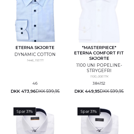
ETERNA SKJORTE
"MASTERPIECE"
ETERNA COMFORT FIT
DYNAMIC COTTON
SKJORTE
1446_11E171
1100 UNI POPELINE-
STRYGEFRI
1100_00E17K
46
38
41
52
DKK 473,96
DKK 599,95
DKK 449,95
DKK 599,95
Spar 31%
Spar 31%