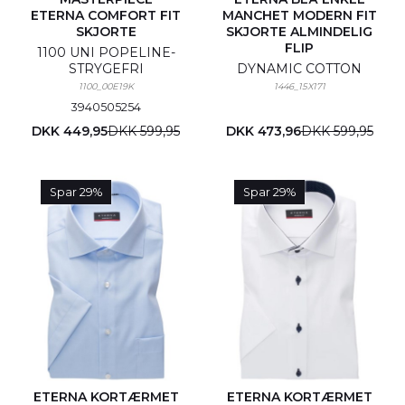
ETERNA COMFORT FIT
MANCHET MODERN FIT
SKJORTE
SKJORTE ALMINDELIG
FLIP
1100 UNI POPELINE-
STRYGEFRI
DYNAMIC COTTON
1100_00E19K
1446_15X171
39
40
50
52
54
DKK 449,95
DKK 599,95
DKK 473,96
DKK 599,95
Spar 29%
Spar 29%
ETERNA KORTÆRMET
ETERNA KORTÆRMET