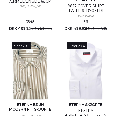
FIT SKJORTE
ÆRMELÆNGDE 68CM
8817 COVER SHIRT
8100_12X13K_L68
TWILL-STRYGEFRI
8817_00Z182
39
48
36
DKK 499,95
DKK 699,95
DKK 499,95
DKK 699,95
Spar 21%
Spar 29%
ETERNA BRUN
ETERNA SKJORTE
MODERN FIT SKJORTE
EKSTRA
ÆRMELÆNGDE 72CM
1091_20X181_UUB