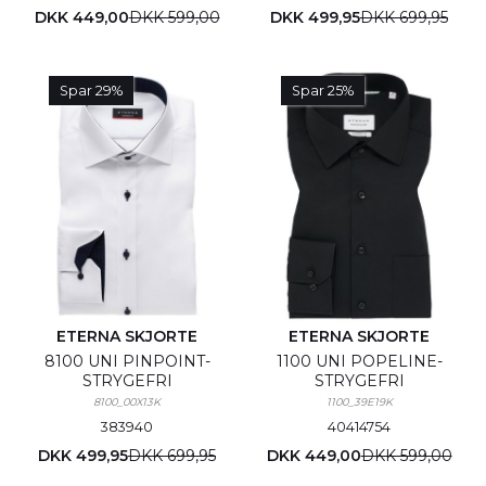
DKK 449,00
DKK 599,00
DKK 499,95
DKK 699,95
Spar 29%
Spar 25%
ETERNA SKJORTE
ETERNA SKJORTE
8100 UNI PINPOINT-
1100 UNI POPELINE-
STRYGEFRI
STRYGEFRI
8100_00X13K
1100_39E19K
38
39
40
40
41
47
54
DKK 499,95
DKK 699,95
DKK 449,00
DKK 599,00