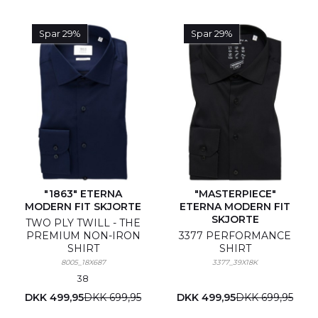
Spar 29%
Spar 29%
"1863" ETERNA
"MASTERPIECE"
MODERN FIT SKJORTE
ETERNA MODERN FIT
SKJORTE
TWO PLY TWILL - THE
PREMIUM NON-IRON
3377 PERFORMANCE
SHIRT
SHIRT
8005_18X687
3377_39X18K
38
DKK 499,95
DKK 699,95
DKK 499,95
DKK 699,95