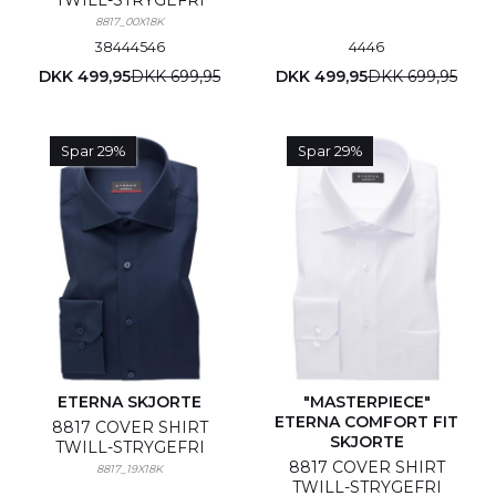
TWILL-STRYGEFRI
8817_00X18K
38
44
45
46
44
46
DKK 499,95
DKK 699,95
DKK 499,95
DKK 699,95
Spar 29%
Spar 29%
ETERNA SKJORTE
"MASTERPIECE"
ETERNA COMFORT FIT
8817 COVER SHIRT
SKJORTE
TWILL-STRYGEFRI
8817 COVER SHIRT
8817_19X18K
TWILL-STRYGEFRI