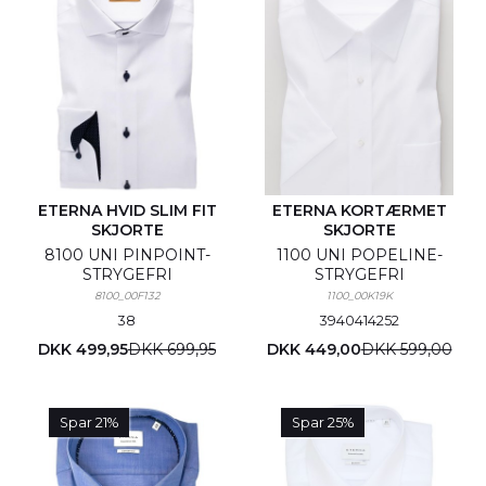
ETERNA HVID SLIM FIT
ETERNA KORTÆRMET
SKJORTE
SKJORTE
8100 UNI PINPOINT-
1100 UNI POPELINE-
STRYGEFRI
STRYGEFRI
8100_00F132
1100_00K19K
38
39
40
41
42
52
DKK 499,95
DKK 699,95
DKK 449,00
DKK 599,00
Spar 21%
Spar 25%