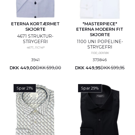
ETERNA KORTÆRMET
"MASTERPIECE"
SKJORTE
ETERNA MODERN FIT
SKJORTE
4671 STRUKTUR-
STRYGEFRI
1100 UNI POPELINE-
STRYGEFRI
4671_11C14P
1100_00X18K
39
41
37
38
46
DKK 449,00
DKK 599,00
DKK 449,95
DKK 599,95
Spar 21%
Spar 29%