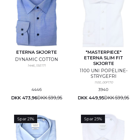
ETERNA SKJORTE
"MASTERPIECE"
ETERNA SLIM FIT
DYNAMIC COTTON
SKJORTE
1446_15E171
1100 UNI POPELINE-
STRYGEFRI
1100_00F170
44
46
39
40
DKK 473,96
DKK 599,95
DKK 449,95
DKK 599,95
Spar 21%
Spar 25%