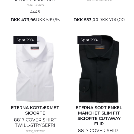
1446_26X171
44
46
DKK 473,96
DKK 599,95
DKK 553,00
DKK 700,00
Spar 29%
Spar 29%
ETERNA KORTÆRMET
ETERNA SORT ENKEL
SKJORTE
MANCHET SLIM FIT
SKJORTE CUTAWAY
8817 COVER SHIRT
FLIP
TWILL-STRYGEFRI
8817 COVER SHIRT
8817_00C19K