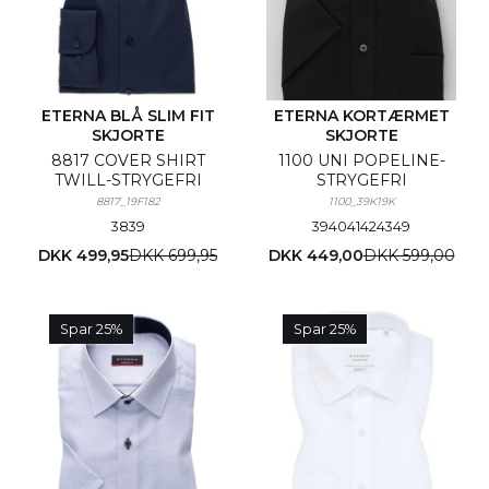
ETERNA BLÅ SLIM FIT
ETERNA KORTÆRMET
SKJORTE
SKJORTE
8817 COVER SHIRT
1100 UNI POPELINE-
TWILL-STRYGEFRI
STRYGEFRI
8817_19F182
1100_39K19K
38
39
39
40
41
42
43
49
DKK 499,95
DKK 699,95
DKK 449,00
DKK 599,00
Spar 25%
Spar 25%