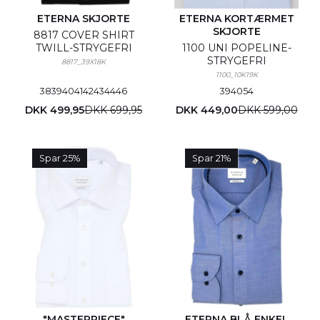
ETERNA SKJORTE
ETERNA KORTÆRMET
SKJORTE
8817 COVER SHIRT
TWILL-STRYGEFRI
1100 UNI POPELINE-
STRYGEFRI
8817_39X18K
1100_10K19K
38
39
40
41
42
43
44
46
39
40
54
DKK 499,95
DKK 699,95
DKK 449,00
DKK 599,00
Spar 25%
Spar 21%
"MASTERPIECE"
ETERNA BLÅ ENKEL